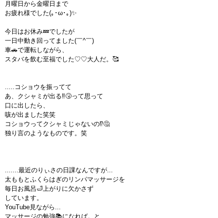
月曜日から金曜日まで
お疲れ様でした(｡･ω･｡)✨
今日はお休み💤でしたが
一日中動き回ってました(￣^￣)
車🚗で運転しながら、
スタバを飲む至福でした♡♡大人だ。🥰
.....コショウを振ってて
あ、クシャミが出る‼️🤧って思って
口に出したら、
咳が出ました笑笑
コショウってクシャミじゃないの⁉️🤔
独り言のようなものです。笑
.......最近のりぃさの日課なんですが...
太ももとふくらはぎのリンパマッサージを
毎日お風呂🛁上がりに欠かさず
しています。
YouTube見ながら...
マッサージの勉強📚になれば。と