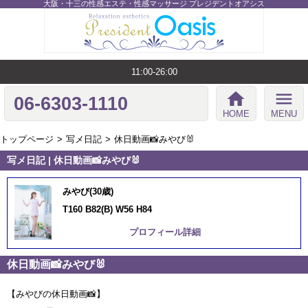
大阪・十三の性感エステ・性感マッサージ プレジデントオアシス
11:00-26:00
home
menu
06-6303-1110
HOME
MENU
トップページ
写メ日記
休日動画📸みやび🐰
写メ日記 | 休日動画📸みやび🐰
みやび(30歳)
T160 B82(B) W56 H84
プロフィール詳細
休日動画📸みやび🐰
【みやびの休日動画📸】