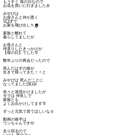
もうすぐ 母の日なので
お花を買いに行きました🌼
みやびは
お母さんと仲が悪く
1️⭕️才で
お家を飛び出し🏃🏠
家族と離れて
暮らしてましたが
お母さんと
仲直りしたきっかけが
【母の日】でした🐰
数年ぶりの再会だったので
死んだはずの娘が
生きて帰ってきた！！と
みやびは 死んだことに
なってました(笑)😮
色々と迷惑かけましたが
今では 仲良しで
家族とも
よくお出かけしてます🐰
ずっと元気で居てほしいな☺️
動画の後半は
ワンちゃんです🐶
走り回るので
いつも 床のマッ