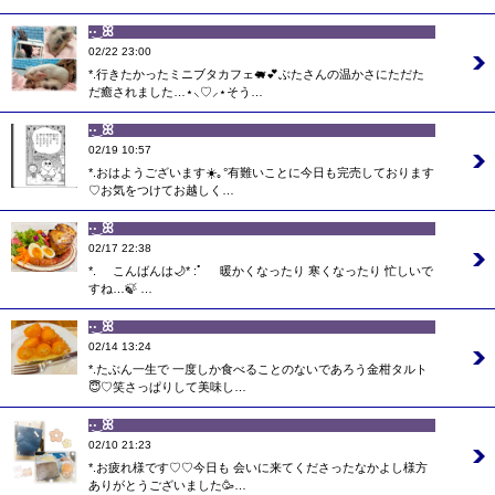
·͜· ꕤ︎︎
02/22 23:00
*.行きたかったミニブタカフェ🐖💕ぶたさんの温かさにただた
だ癒されました…⋆⸜♡⸝‍⋆そう…
·͜· ꕤ︎︎
02/19 10:57
*.おはようございます☀️｡°有難いことに今日も完売しております
♡お気をつけてお越しく…
·͜· ꕤ︎︎
02/17 22:38
*. こんばんは🌙* :ﾟ 暖かくなったり 寒くなったり 忙しいで
すね…🍃 …
·͜· ꕤ︎︎
02/14 13:24
*.たぶん一生で 一度しか食べることのないであろう金柑タルト
😇♡笑さっぱりして美味し…
·͜· ꕤ︎︎
02/10 21:23
*.お疲れ様です♡♡今日も 会いに来てくださったなかよし様方
ありがとうございました🥳…