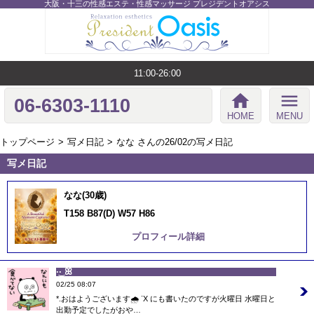
大阪・十三の性感エステ・性感マッサージ プレジデントオアシス
11:00-26:00
home
menu
06-6303-1110
HOME
MENU
トップページ
写メ日記
なな さんの26/02の写メ日記
写メ日記
なな(30歳)
T158 B87(D) W57 H86
プロフィール詳細
·͜· ꕤ︎︎
02/25 08:07
*.おはようございます🌧 ᐝX にも書いたのですが火曜日 水曜日と
出勤予定でしたがおや…