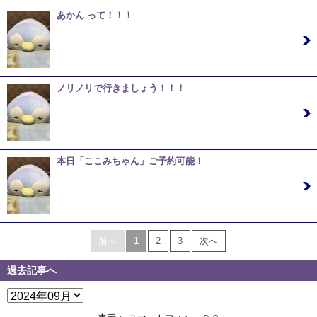
あかん って！！！
09/23 13:03
アクセスデータ見てたら 店長ブログ書いてる人のプロフィール
閲覧が 最近急激…
ノリノリで行きましょう！！！
09/23 12:38
おはようございます、あるいは、こんにちは！ よいお天気にな
りましたね！ 秋…
本日「ここみちゃん」ご予約可能！
09/22 12:45
こんにちは、あるいは、こんばんは！ 3連休の中日 「秋分の
日」 は、雨になっ…
前へ
1
2
3
次へ
過去記事へ