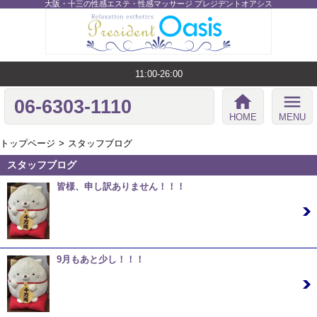
大阪・十三の性感エステ・性感マッサージ プレジデントオアシス
11:00-26:00
home
menu
06-6303-1110
HOME
MENU
トップページ
スタッフブログ
スタッフブログ
皆様、申し訳ありません！！！
09/29 17:17
こんにちは、あるいは、こんばんは！ 今日は日曜だというのに
出勤2名という、…
9月もあと少し！！！
09/26 02:54
こんばんは、あるいは、おはようございます！ そして、 「 初
めまして！」な、…