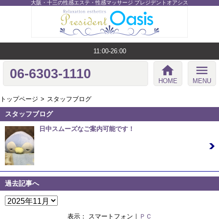
大阪・十三の性感エステ・性感マッサージ プレジデントオアシス
11:00-26:00
home
menu
06-6303-1110
HOME
MENU
トップページ
スタッフブログ
スタッフブログ
日中スムーズなご案内可能です！
11/14 12:42
こんにちは、あるいは、こんばんは！ ちょっと暖かな、 ポカ
ポカな 感じの土曜…
過去記事へ
表示： スマートフォン｜
ＰＣ