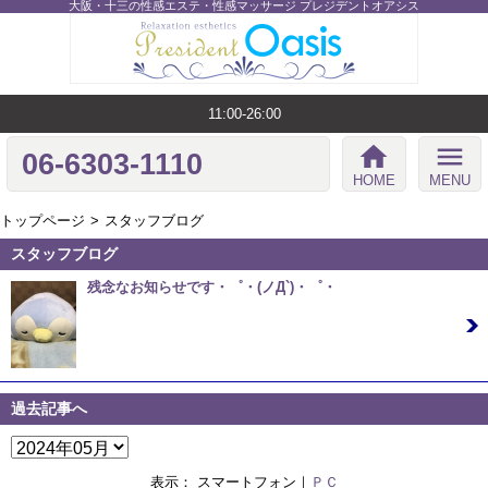
大阪・十三の性感エステ・性感マッサージ プレジデントオアシス
11:00-26:00
home
menu
06-6303-1110
HOME
MENU
トップページ
スタッフブログ
スタッフブログ
残念なお知らせです・゜・(ノД`)・゜・
08/23 16:51
こんにちは、あるいは、こんばんは！ 今日の 新人さん のマッ
サージ講習は…
過去記事へ
表示： スマートフォン｜
ＰＣ