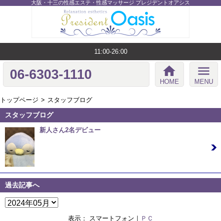
大阪・十三の性感エステ・性感マッサージ プレジデントオアシス
11:00-26:00
home
menu
06-6303-1110
HOME
MENU
トップページ
スタッフブログ
スタッフブログ
新人さん2名デビュー
01/26 08:34
こんばんは、あるいは、おはようございます！ 毎日 極寒の
日々続いていますが …
過去記事へ
表示： スマートフォン｜
ＰＣ