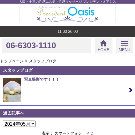
大阪・十三の性感エステ・性感マッサージ プレジデントオアシス
11:00-26:00
home
menu
06-6303-1110
HOME
MENU
トップページ
スタッフブログ
スタッフブログ
写真撮影です！！！
02/06 12:14
こんにちは、あるいは、こんばんは！ ここのとこ、お天気 安
定な大阪 ですね。 …
過去記事へ
表示： スマートフォン｜
ＰＣ